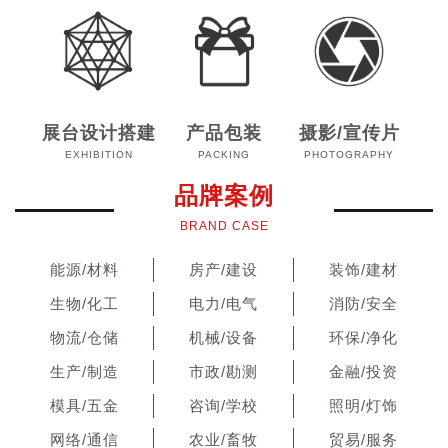
展台设计搭建
产品包装
摄影/宣传片
EXHIBITION
PACKING
PHOTOGRAPHY
品牌案例
BRAND CASE
能源/材料
房产/建设
装饰/建材
生物/化工
电力/电气
消防/安全
物流/仓储
机械/设备
环保/净化
生产/制造
市政/勘测
金融/投资
模具/五金
咨询/学校
照明/灯饰
网络/通信
农业/畜牧
贸易/服务