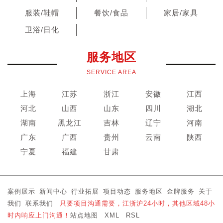
服装/鞋帽
餐饮/食品
家居/家具
卫浴/日化
服务地区
SERVICE AREA
上海
江苏
浙江
安徽
江西
河北
山西
山东
四川
湖北
湖南
黑龙江
吉林
辽宁
河南
广东
广西
贵州
云南
陕西
宁夏
福建
甘肃
案例展示
新闻中心
行业拓展
项目动态
服务地区
金牌服务
关于
我们
联系我们
只要项目沟通需要，江浙沪24小时，其他区域48小
时内响应上门沟通！
站点地图
XML
RSL