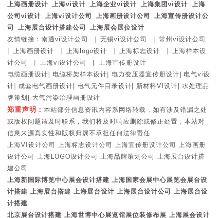
上海画册设计
上海vi设计
上海企业vi设计
上海集团vi设计
上海
公司vi设计
上海vi设计公司
上海画册设计公司
上海宣传册设计公
司
上海展台设计搭建公司
上海展会展位设计
友情链接：
南通vi设计公司
|
无锡vi设计公司
|
常州vi设计公司
|
上海画册设计
|
上海logo设计
|
上海标志设计
|
上海样本设
计公司
|
上海vi设计公司
|
上海宣传册设计
电缆画册设计
|
电缆桥架样本设计
|
电力变压器宣传册设计
|
电气vi设
计
|
成套电气画册设计
|
电气元件目录设计
|
新材料VI设计
|
水处理品
牌策划
|
大气污染治理画册设计
郑重声明：
本站部分信息资讯内容系网络转载，如有涉及错漏之处
或版权问题请及时联系，我们将及时响应删除或修正处置，本站对
信息来源真实性和版权归属不承担任何法律责任
上海VI设计公司
上海标志设计公司
上海宣传册设计公司
上海画册
设计公司
上海LOGO设计公司
上海品牌策划公司
上海展台设计搭
建公司
上海新国际博览中心展会设计搭建
上海国家会展中心展览会展台设
计搭建
上海展台搭建
上海展台设计
上海展台设计公司
上海展台设
计搭建
北京展台设计搭建
上海世博中心展览馆展位装修布展
上海展会设计